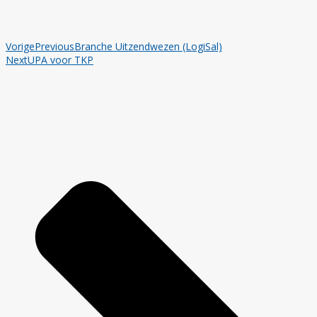
Vorige
Previous
Branche Uitzendwezen (LogiSal)
Next
UPA voor TKP