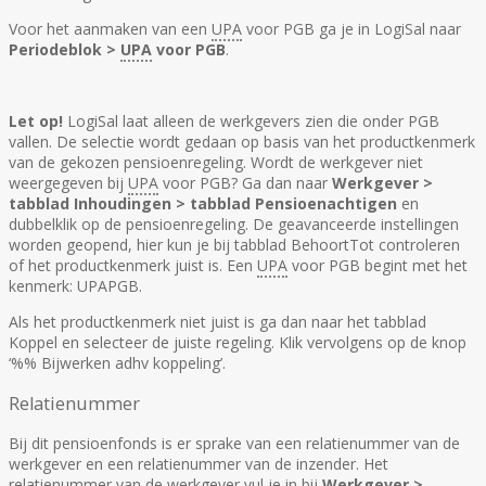
Voor het aanmaken van een
UPA
voor PGB ga je in LogiSal naar
Periodeblok >
UPA
voor PGB
.
Let op!
LogiSal
laat alleen de werkgevers zien die onder PGB
vallen. De selectie wordt gedaan op basis van het
productkenmerk
van de gekozen pensioenregeling. Wordt de werkgever niet
weergegeven bij
UPA
voor PGB? Ga dan naar
Werkgever >
tabblad Inhoudingen > tabblad
Pensioenachtigen
en
dubbelklik op de pensioenregeling. De geavanceerde instellingen
worden geopend, hier kun je bij tabblad
BehoortTot
controleren
of het
productkenmerk
juist is. Een
UPA
voor PGB begint met het
kenmerk: UPAPGB.
Als het
productkenmerk
niet juist is ga dan naar het tabblad
Koppel en selecteer de juiste regeling. Klik vervolgens op de knop
‘%% Bijwerken
adhv
koppeling’.
Relatienummer
Bij dit pensioenfonds is er sprake van een relatienummer van de
werkgever en een relatienummer van de inzender. Het
relatienummer van de werkgever vul je in bij
Werkgever >