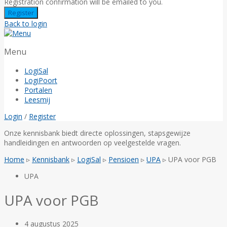
Registration confirmation will be emailed to you.
Back to login
Menu
LogiSal
LogiPoort
Portalen
Leesmij
Login
/
Register
Onze kennisbank biedt directe oplossingen, stapsgewijze
handleidingen en antwoorden op veelgestelde vragen.
Home
▹
Kennisbank
▹
LogiSal
▹
Pensioen
▹
UPA
▹
UPA voor PGB
UPA
UPA voor PGB
4 augustus 2025