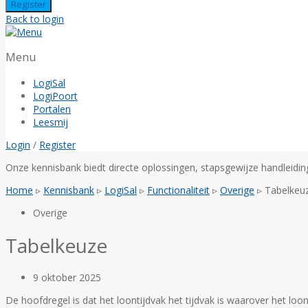
Back to login
Menu
LogiSal
LogiPoort
Portalen
Leesmij
Login
/
Register
Onze kennisbank biedt directe oplossingen, stapsgewijze handleidi
Home
▹
Kennisbank
▹
LogiSal
▹
Functionaliteit
▹
Overige
▹
Tabelkeu
Overige
Tabelkeuze
9 oktober 2025
De hoofdregel is dat het loontijdvak het tijdvak is waarover het lo