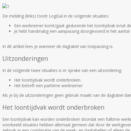
De melding (links) toont LogiSal in de volgende situaties:
Een werknemer komt/gaat gedurende het loontijdvak in/uit di
Je hebt handmatig een aanpassing doorgevoerd in het aantal 
In dit artikel lees je wanneer de dagtabel van toepassing is.
Uitzonderingen
In de volgende twee situaties is er sprake van een uitzondering:
Het loontijdvak wordt onderbroken.
Het betreft een parttime werknemer
Als je bij de uitzonderingen geen gebruik maakt van de dagtabel da
Het loontijdvak wordt onderbroken
Een loontijdvak kan worden onderbroken doordat een fulltime werkn
voorbeeld situaties hebben allemaal gemeen dat door de werkgever ni
gebruik je een combinatie van de week- en dagtabellen of alleen de 