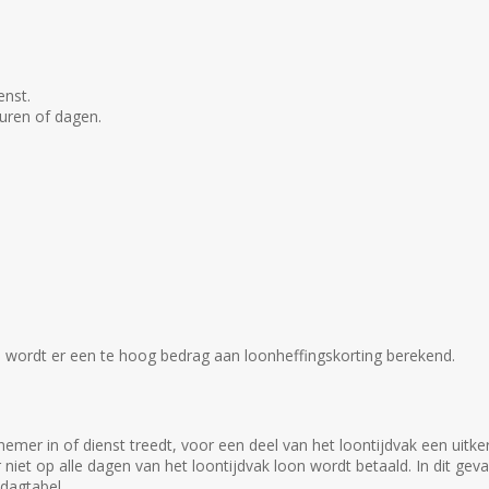
enst.
uren of dagen.
n wordt er een te hoog bedrag aan loonheffingskorting berekend.
emer in of dienst treedt, voor een deel van het loontijdvak een uit
et op alle dagen van het loontijdvak loon wordt betaald. In dit geva
dagtabel.