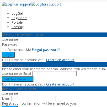
LogiSal
LogiPoort
Portalen
Leesmij
Already a member? Sign In
Username
Password
Remember Me
Forgot password?
Don't have an account yet ?
Create an account
Forgot Password
Please enter your username or email address. You will receive a lin
Username or Email
Don't have an account yet ?
Create an account
Register New Account
Username
Email
Registration confirmation will be emailed to you.