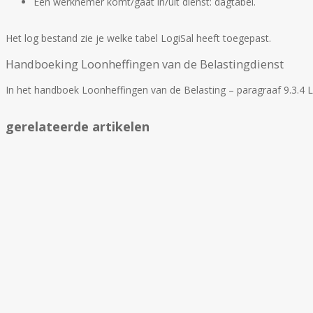
Een werknemer komt/gaat in/uit dienst: dagtabel.
Het log bestand zie je welke tabel LogiSal heeft toegepast.
Handboeking Loonheffingen van de Belastingdienst
In het handboek Loonheffingen van de Belasting – paragraaf 9.3.4 L
gerelateerde artikelen